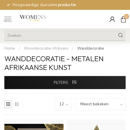
Hoogwaardige, duurzame
productie
0
MENU
Home
/
Woondecoratie Afrikaans
/
Wanddecoratie
WANDDECORATIE - METALEN
AFRIKAANSE KUNST
FILTERS