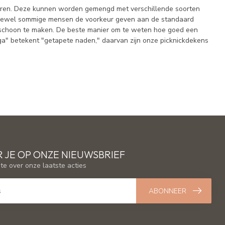
kleuren. Deze kunnen worden gemengd met verschillende soorten
, hoewel sommige mensen de voorkeur geven aan de standaard
k schoon te maken. De beste manier om te weten hoe goed een
uga" betekent "getapete naden," daarvan zijn onze picknickdekens
 JE OP ONZE NIEUWSBRIEF
gte over onze laatste acties
ABONNEER