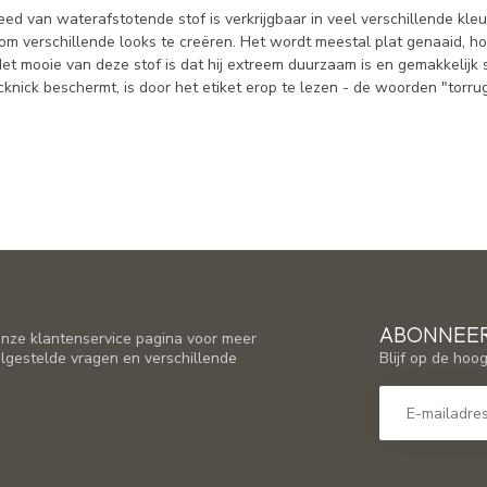
leed van waterafstotende stof is verkrijgbaar in veel verschillende 
 om verschillende looks te creëren. Het wordt meestal plat genaaid
et mooie van deze stof is dat hij extreem duurzaam is en gemakkelij
cknick beschermt, is door het etiket erop te lezen - de woorden "torr
ABONNEER
nze klantenservice pagina voor meer
Blijf op de hoo
elgestelde vragen en verschillende