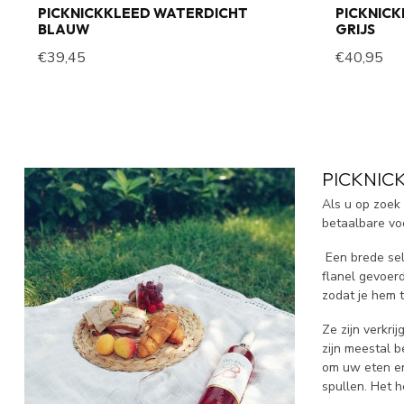
PICKNICKKLEED WATERDICHT
PICKNIC
BLAUW
GRIJS
€39,45
€40,95
PICKNIC
Als u op zoek
betaalbare v
Een brede sel
flanel gevoerd
zodat je hem 
Ze zijn verkr
zijn meestal 
om uw eten en
spullen. Het h