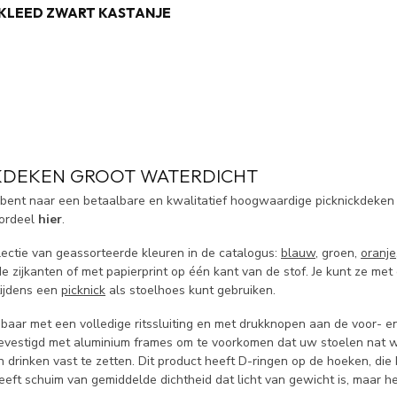
KKLEED ZWART KASTANJE
KDEKEN GROOT WATERDICHT
 bent naar een betaalbare en kwalitatief hoogwaardige picknickdeken t
oordeel
hier
.
ectie van geassorteerde kleuren in de catalogus:
blauw
, groen,
oranje
e zijkanten of met papierprint op één kant van de stof. Je kunt ze met 
tijdens een
picknick
als stoelhoes kunt gebruiken.
ijgbaar met een volledige ritssluiting en met drukknopen aan de voor-
bevestigd met aluminium frames om te voorkomen dat uw stoelen nat 
 drinken vast te zetten. Dit product heeft D-ringen op de hoeken, d
eeft schuim van gemiddelde dichtheid dat licht van gewicht is, maar h