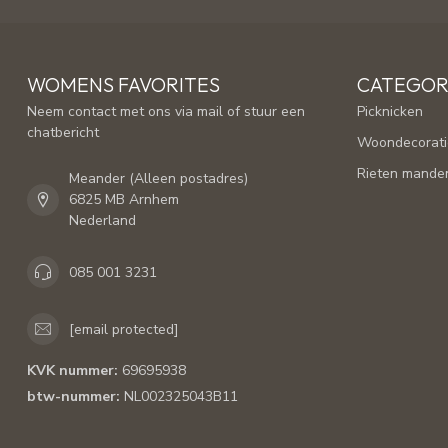
WOMENS FAVORITES
CATEGOR
Neem contact met ons via mail of stuur een
Picknicken
chatbericht
Woondecorati
Rieten mande
Meander (Alleen postadres)
6825 MB Arnhem
Nederland
085 001 3231
[email protected]
KVK nummer:
69695938
btw-nummer:
NL002325043B11