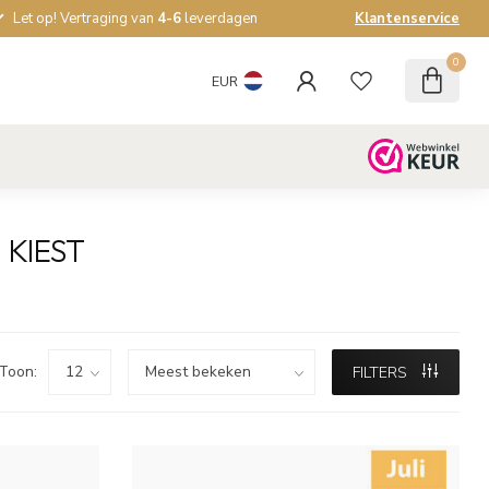
Let op! Vertraging van
4-6
leverdagen
Klantenservice
0
EUR
 KIEST
Toon:
FILTERS