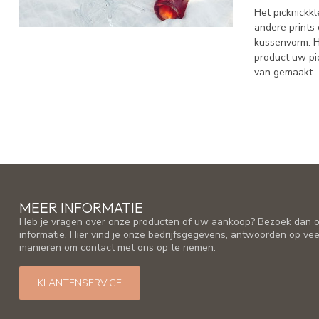
Het picknickk
andere prints
kussenvorm. H
product uw pi
van gemaakt.
MEER INFORMATIE
Heb je vragen over onze producten of uw aankoop? Bezoek dan o
informatie. Hier vind je onze bedrijfsgegevens, antwoorden op ve
manieren om contact met ons op te nemen.
KLANTENSERVICE