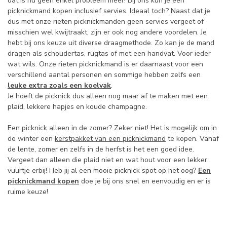
dat is nu geen enkel probleem meer! Bij ons kun je een
picknickmand kopen inclusief servies. Ideaal toch? Naast dat je
dus met onze rieten picknickmanden geen servies vergeet of
misschien wel kwijtraakt, zijn er ook nog andere voordelen. Je
hebt bij ons keuze uit diverse draagmethode. Zo kan je de mand
dragen als schoudertas, rugtas of met een handvat. Voor ieder
wat wils. Onze rieten picknickmand is er daarnaast voor een
verschillend aantal personen en sommige hebben zelfs een
leuke extra zoals een koelvak
.
Je hoeft de picknick dus alleen nog maar af te maken met een
plaid, lekkere hapjes en koude champagne.
Een picknick alleen in de zomer? Zeker niet! Het is mogelijk om in
de winter een
kerstpakket van een picknickmand
te kopen. Vanaf
de lente, zomer en zelfs in de herfst is het een goed idee.
Vergeet dan alleen die plaid niet en wat hout voor een lekker
vuurtje erbij! Heb jij al een mooie picknick spot op het oog?
Een
picknickmand kopen
doe je bij ons snel en eenvoudig en er is
ruime keuze!